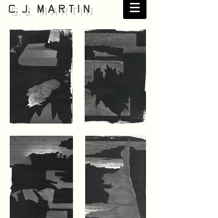
C. J. M a r t i n